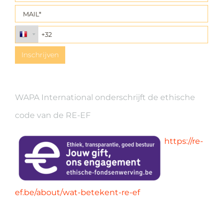
WAPA International onderschrijft de ethische
code van de RE-EF
https://re-
ef.be/about/wat-betekent-re-ef