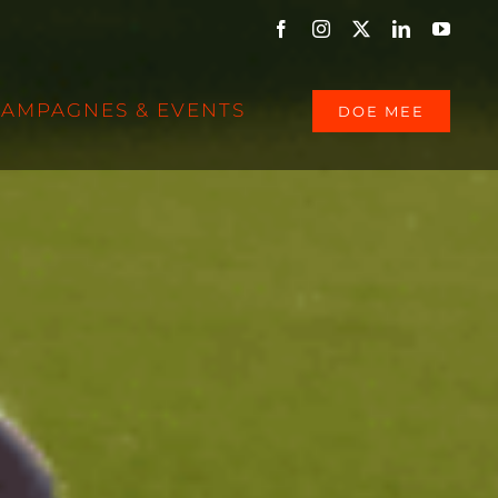
Facebook
Instagram
X
LinkedIn
YouTu
CAMPAGNES & EVENTS
DOE MEE