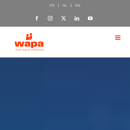
Passer
FR
NL
EN
au
Facebook
Instagram
X
LinkedIn
YouTube
contenu