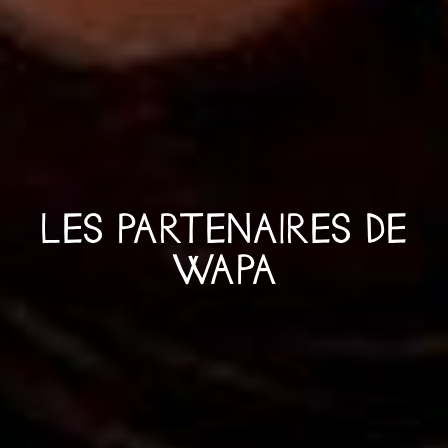
LES PARTENAIRES DE
WAPA