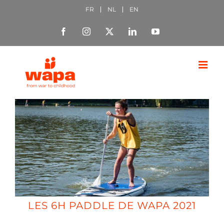
Passer
FR
NL
EN
au
Facebook
Instagram
X
LinkedIn
YouTube
contenu
LES 6H PADDLE DE WAPA 2021