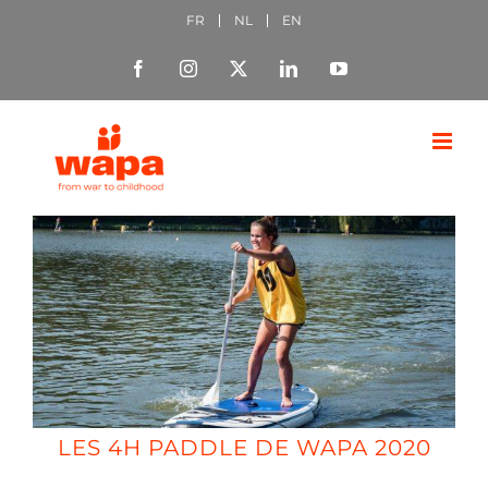
Passer
FR
NL
EN
au
Facebook
Instagram
X
LinkedIn
YouTube
contenu
LES 4H PADDLE DE WAPA 2020