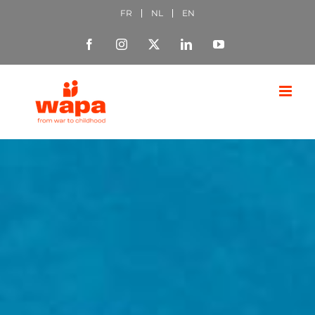
Passer
FR
NL
EN
au
Facebook
Instagram
X
LinkedIn
YouTube
contenu